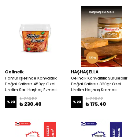
Gelincik
HAŞHAŞELLA
Hamur Işlerinde Kahvaltılık
Gelincik Kahvaltılık Sürülebilir
Doğal Katkısız 450gr Özel
Doğal Katkısız 320gr Özel
Üretim Sarı Haşhaş Ezmesi
Üretim Haşhaş Kreması
₺ 299.52
₺ 228.02
%
23
%
23
₺ 230.40
₺ 175.40