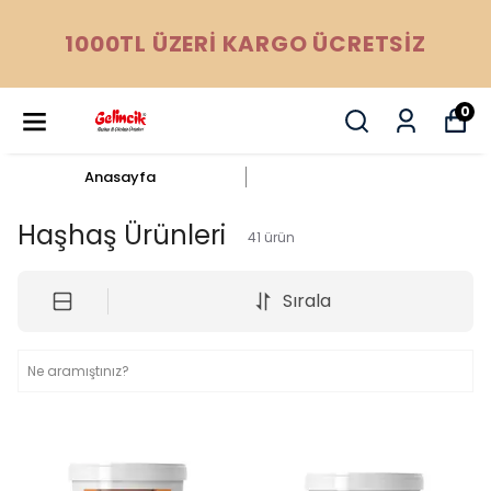
1000TL ÜZERİ KARGO ÜCRETSİZ
0
Anasayfa
Haşhaş Ürünleri
41
ürün
Sırala