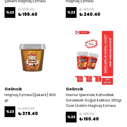
Şekerli Haşhaş Ezmesi
Haşhaş Ezmesi
₺ 259.22
₺ 312.52
%
23
%
23
₺ 199.40
₺ 240.40
Gelincik
Gelincik
Haşhaş Ezmesi(Şekerli) 900
Hamur Işlerinde Kahvaltılık
gr.
Sürülebilir Doğal Katkısız 250gr
Özel Üretim Haşhaş Ezmesi
₺ 493.22
%
23
₺ 379.40
₺ 195.52
%
23
₺ 150.40