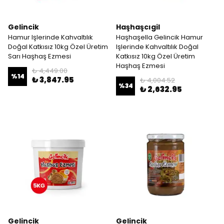
Gelincik
Haşhaşcıgil
Hamur Işlerinde Kahvaltılık
Haşhaşella Gelincik Hamur
Doğal Katkısız 10kg Özel Üretim
Işlerinde Kahvaltılık Doğal
Sarı Haşhaş Ezmesi
Katkısız 10kg Özel Üretim
Haşhaş Ezmesi
₺ 4,449.00
%
14
₺ 3,847.95
₺ 4,004.52
%
34
₺ 2,632.95
Gelincik
Gelincik