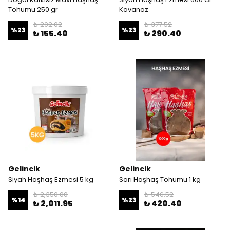
Tohumu 250 gr
Kavanoz
₺ 202.02
₺ 377.52
%
23
%
23
₺ 155.40
₺ 290.40
Gelincik
Gelincik
Siyah Haşhaş Ezmesi 5 kg
Sarı Haşhaş Tohumu 1 kg
₺ 2,350.00
₺ 546.52
%
14
%
23
₺ 2,011.95
₺ 420.40