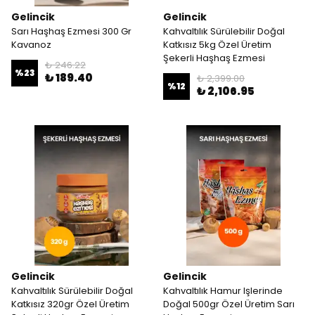
Gelincik
Gelincik
Sarı Haşhaş Ezmesi 300 Gr
Kahvaltılık Sürülebilir Doğal
Kavanoz
Katkısız 5kg Özel Üretim
Şekerli Haşhaş Ezmesi
₺ 246.22
%
23
₺ 189.40
₺ 2,399.00
%
12
₺ 2,106.95
Gelincik
Gelincik
Kahvaltılık Sürülebilir Doğal
Kahvaltılık Hamur Işlerinde
Katkısız 320gr Özel Üretim
Doğal 500gr Özel Üretim Sarı