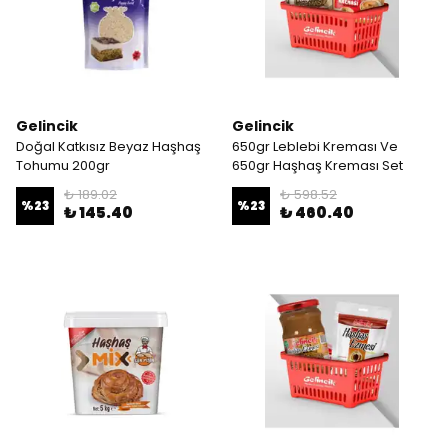
Gelincik
Gelincik
Doğal Katkısız Beyaz Haşhaş
650gr Leblebi Kreması Ve
Tohumu 200gr
650gr Haşhaş Kreması Set
₺ 189.02
₺ 598.52
%
23
%
23
₺ 145.40
₺ 460.40