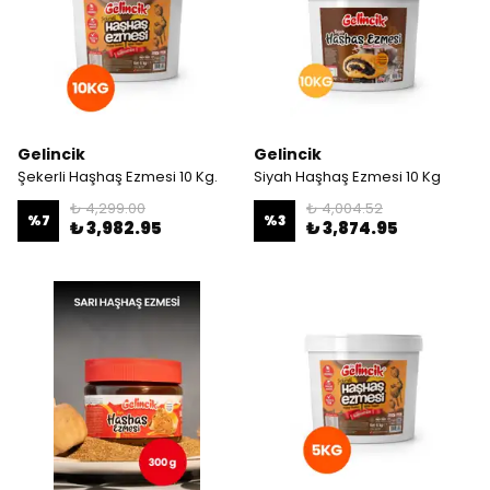
Gelincik
Gelincik
Şekerli Haşhaş Ezmesi 10 Kg.
Siyah Haşhaş Ezmesi 10 Kg
₺ 4,299.00
₺ 4,004.52
%
7
%
3
₺ 3,982.95
₺ 3,874.95