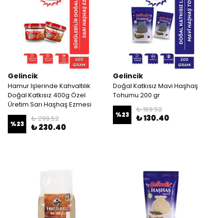
Gelincik
Gelincik
Hamur Işlerinde Kahvaltılık
Doğal Katkısız Mavi Haşhaş
Doğal Katkısız 400g Özel
Tohumu 200 gr
Üretim Sarı Haşhaş Ezmesi
₺ 169.52
%
23
₺ 130.40
₺ 299.52
%
23
₺ 230.40