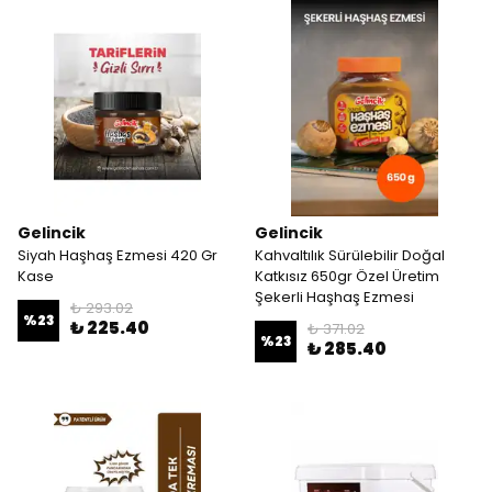
Gelincik
Gelincik
Siyah Haşhaş Ezmesi 420 Gr
Kahvaltılık Sürülebilir Doğal
Kase
Katkısız 650gr Özel Üretim
Şekerli Haşhaş Ezmesi
₺ 293.02
%
23
₺ 225.40
₺ 371.02
%
23
₺ 285.40