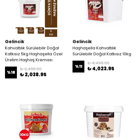
Gelincik
Gelincik
Kahvaltılık Sürülebilir Doğal
Haşhaşella Kahvaltılık
Katkısız 5kg Haşhaşella Özel
Sürülebilir Doğal Katkısız 10kg
Üretim Haşhaş Kreması
₺ 4,499.00
%
11
₺ 4,023.95
₺ 2,499.00
%
18
₺ 2,038.95