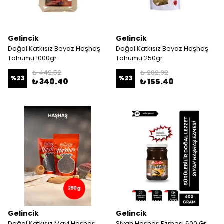
Gelincik
Gelincik
Doğal Katkısız Beyaz Haşhaş
Doğal Katkısız Beyaz Haşhaş
Tohumu 1000gr
Tohumu 250gr
₺ 442.52
₺ 202.02
%
23
%
23
₺ 340.40
₺ 155.40
Gelincik
Gelincik
Doğal Katkısız Mavi Haşhaş
Siyah Haşhaş Ezmesi 600 Gr