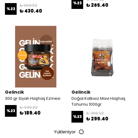
%
23
₺ 265.40
₺ 559.52
%
23
₺ 430.40
Gelincik
Gelincik
300 gr Siyah Haşhaş Ezmesi
Doğal Katkısız Mavi Haşhaş
Tohumu 1000gr
₺ 246.22
%
23
₺ 189.40
₺ 389.22
%
23
₺ 299.40
Yükleniyor