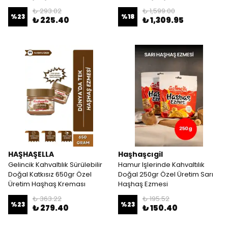
₺ 293.02
₺ 1,599.00
%
23
%
18
₺ 225.40
₺ 1,309.95
HAŞHAŞELLA
Haşhaşcıgil
Gelincik Kahvaltılık Sürülebilir
Hamur Işlerinde Kahvaltılık
Doğal Katkısız 650gr Özel
Doğal 250gr Özel Üretim Sarı
Üretim Haşhaş Kreması
Haşhaş Ezmesi
₺ 363.22
₺ 195.52
%
23
%
23
₺ 279.40
₺ 150.40