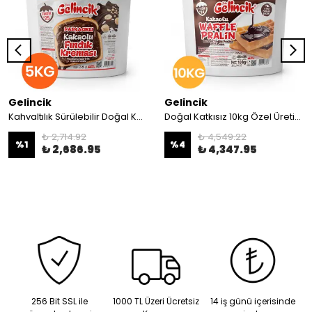
Gelincik
Gelincik
Kahvaltılık Sürülebilir Doğal Katkısız 5kg Özel Üretim Kakaolu Fındık Kreması Parçacıklı
Doğal Katkısız 10kg Özel Üretim Pralin Waffle
₺ 2,714.92
₺ 4,549.22
%
1
%
4
₺ 2,686.95
₺ 4,347.95
256 Bit SSL ile
1000 TL Üzeri Ücretsiz
14 iş günü içerisinde