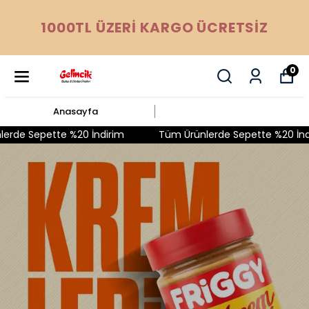
1000TL ÜZERİ KARGO ÜCRETSİZ
0
Anasayfa
 Sepette %20 İndirim
Tüm Ürünlerde Sepette %20 İndirim