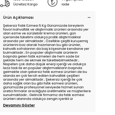
Ücretsiz Kargo
iade
Ürün Açıklaması
Şekersiz Fıstık Ezmesi 5 Kg Günümüzde bireylerin
favori kahvaltılık ve atıştırmalık ürünleri arasında yer
alan ezme ve sürülebilir krema ürünleri, gün
içerisinde tüketimi oldukça pratik atıştırmalıklar
arasında yer almaktadır.; Özellikle çeşitli kuruyemiş
ürünlerini baz alarak hazırlanan bu gibi ürünler,
kahvaltı sofralarının da baş köşesinde kendisine yer
bulmaktadır.; En popüler atıştırmalık ürünlerin
başında gelen fıstık ezmeleri de hem sade bir
şekilde hem de ekmek ile tüketilebilmektedir.;
Nispeten çok daha düşük enerji içeriği ve oldukça
leziz tadı ile en popüler atıştırmalıkların başında
gelmekte olan şekersiz fıstık ezmesi ürünleri de bu
alanda en çok tercih edilen kahvaltılık çeşitleri
arasında yer almaktadır.; Şekersiz içeriği ile çok
daha sağlık olan bu gibi fıstık ezmesi ürünleri,
günümüzde profesyonel seviyede hizmet sunan
üretici firmalar aracılığıyla üretilmekte ve müşterilere
sunulmaktadır.; Gelincik firmamız da fıstık ezmesi
ürünleri alanında oldukça zengin içerikli ür
Devamını Göster