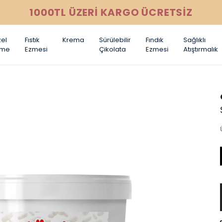
1000TL ÜZERİ KARGO ÜCRETSİZ
el
Fıstık
Krema
Sürülebilir
Fındık
Sağlıklı
zme
Ezmesi
Çikolata
Ezmesi
Atıştırmalık