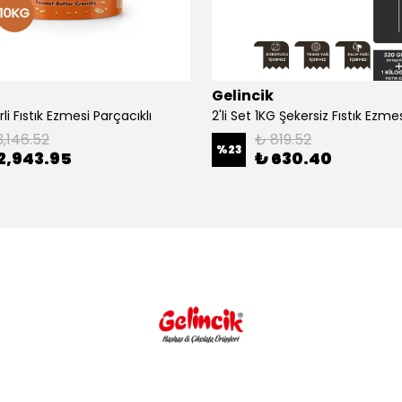
Gelincik
li Fıstık Ezmesi Parçacıklı
3,146.52
₺ 819.52
%
23
2,943.95
₺ 630.40