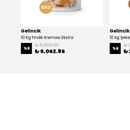
Gelincik
Gelincik
320gr Leblebi Kreması ve 320gr Haşhaş Kreması Set
10 Kg Fındık Kreması Ekstra
10 kg Şeker
₺ 5,555.00
₺ 
%
9
%
6
₺ 5,062.95
₺ 