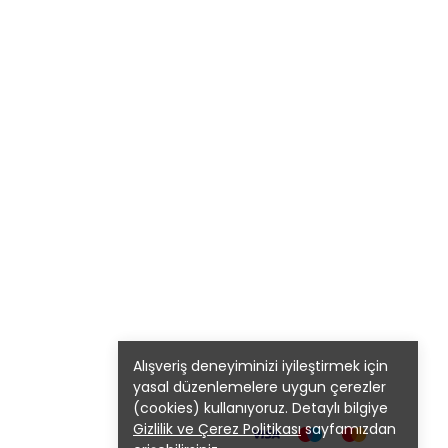
Alışveriş deneyiminizi iyileştirmek için
yasal düzenlemelere uygun çerezler
(cookies) kullanıyoruz. Detaylı bilgiye
Gizlilik ve Çerez Politikası
sayfamızdan