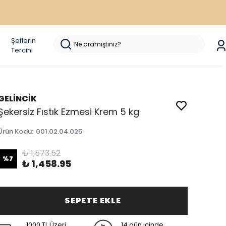
Şeflerin
Tercihi
GELİNCİK
Şekersiz Fıstık Ezmesi Krem 5 kg
Ürün Kodu
:
001.02.04.025
₺ 1,573.52
%
7
₺ 1,458.95
SEPETE EKLE
1000 TL Üzeri
14 gün içinde