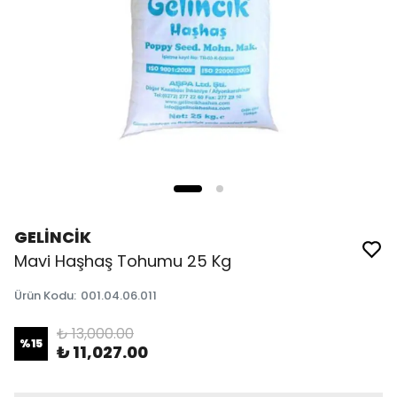
GELİNCİK
Mavi Haşhaş Tohumu 25 Kg
Ürün Kodu
:
001.04.06.011
₺ 13,000.00
%
15
₺ 11,027.00