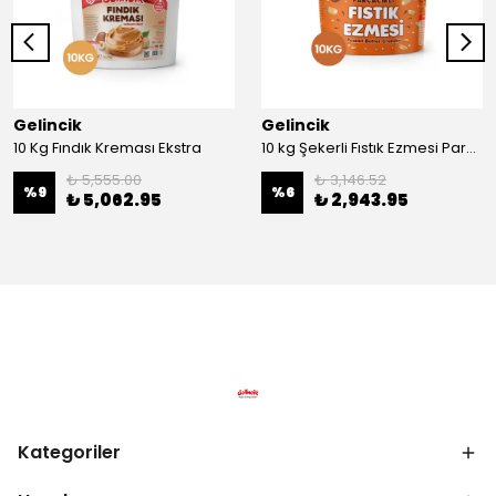
Gelincik
Gelincik
10 Kg Fındık Kreması Ekstra
10 kg Şekerli Fıstık Ezmesi Parçacıklı
₺ 5,555.00
₺ 3,146.52
%
9
%
6
₺ 5,062.95
₺ 2,943.95
Kategoriler