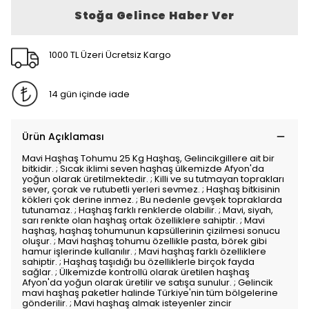
Stoğa Gelince Haber Ver
1000 TL Üzeri Ücretsiz Kargo
14 gün içinde iade
Ürün Açıklaması
Mavi Haşhaş Tohumu 25 Kg Haşhaş, Gelincikgillere ait bir
bitkidir. ; Sıcak iklimi seven haşhaş ülkemizde Afyon'da
yoğun olarak üretilmektedir. ; Killi ve su tutmayan toprakları
sever, çorak ve rutubetli yerleri sevmez. ; Haşhaş bitkisinin
kökleri çok derine inmez. ; Bu nedenle gevşek topraklarda
tutunamaz. ; Haşhaş farklı renklerde olabilir. ; Mavi, siyah,
sarı renkte olan haşhaş ortak özelliklere sahiptir. ; Mavi
haşhaş, haşhaş tohumunun kapsüllerinin çizilmesi sonucu
oluşur. ; Mavi haşhaş tohumu özellikle pasta, börek gibi
hamur işlerinde kullanılır. ; Mavi haşhaş farklı özelliklere
sahiptir. ; Haşhaş taşıdığı bu özelliklerle birçok fayda
sağlar. ; Ülkemizde kontrollü olarak üretilen haşhaş
Afyon'da yoğun olarak üretilir ve satışa sunulur. ; Gelincik
mavi haşhaş paketler halinde Türkiye'nin tüm bölgelerine
gönderilir. ; Mavi haşhaş almak isteyenler zincir