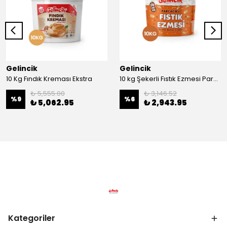
Gelincik
Gelincik
10 Kg Fındık Kreması Ekstra
10 kg Şekerli Fıstık Ezmesi Parçacıklı
₺ 5,555.00
₺ 3,146.52
%
9
%
6
₺ 5,062.95
₺ 2,943.95
Kategoriler