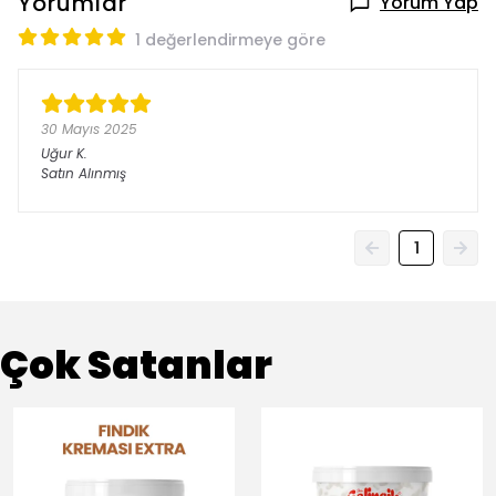
Yorumlar
Yorum Yap
1 değerlendirmeye göre
30 Mayıs 2025
Uğur
K.
Satın Alınmış
1
Çok Satanlar