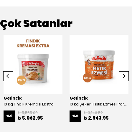
Çok Satanlar
Gelincik
Gelincik
10 Kg Fındık Kreması Ekstra
10 kg Şekerli Fıstık Ezmesi Parçacıklı
₺ 5,555.00
₺ 3,146.52
%
9
%
6
₺ 5,062.95
₺ 2,943.95