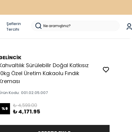
Şeflerin
Tercihi
GELİNCİK
Kahvaltılık Sürülebilir Doğal Katkısız
10kg Özel Üretim Kakaolu Fındık
Kreması
Ürün Kodu
:
001.02.05.007
₺ 4,599.00
%
9
₺ 4,171.95