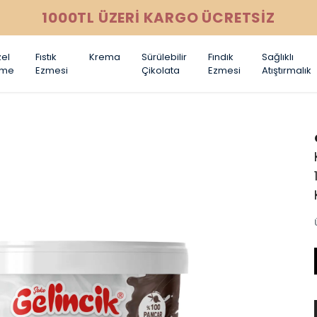
1000TL ÜZERİ KARGO ÜCRETSİZ
el
Fıstık
Krema
Sürülebilir
Fındık
Sağlıklı
zme
Ezmesi
Çikolata
Ezmesi
Atıştırmalık