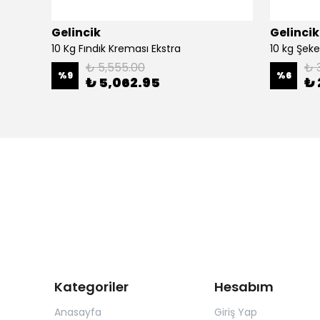
Gelincik
Gelincik
320gr Leblebi Kreması ve 320gr Haşhaş Kreması Set
10 Kg Fındık Kreması Ekstra
10 kg Şeker
₺ 5,555.00
₺ 
%
9
%
6
₺ 5,062.95
₺ 
Kategoriler
Hesabım
Anasayfa
Giriş Yap