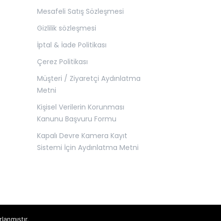
Mesafeli Satış Sözleşmesi
Gizlilik sözleşmesi
İptal & İade Politikası
Çerez Politikası
Müşteri / Ziyaretçi Aydınlatma
Metni
Kişisel Verilerin Korunması
Kanunu Başvuru Formu
Kapalı Devre Kamera Kayıt
Sistemi İçin Aydınlatma Metni
rlanmıştır.