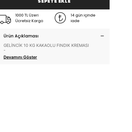
SEPETE EKLE
1000 TL Üzeri
14 gün içinde
Ücretsiz Kargo
iade
Ürün Açıklaması
GELİNCİK 10 KG KAKAOLU FINDIK KREMASI
-
Devamını Göster