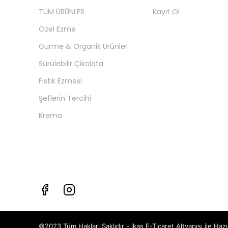
TÜM ÜRÜNLER
Kayıt Ol
Özel Ezme
Gurme & Organik Ürünler
Sürülebilir Çikolata
Fıstık Ezmesi
Şeflerin Tercihi
Krema
©2023 Tüm Hakları Saklıdır - ikas E-Ticaret
Altyapısı ile Hazı