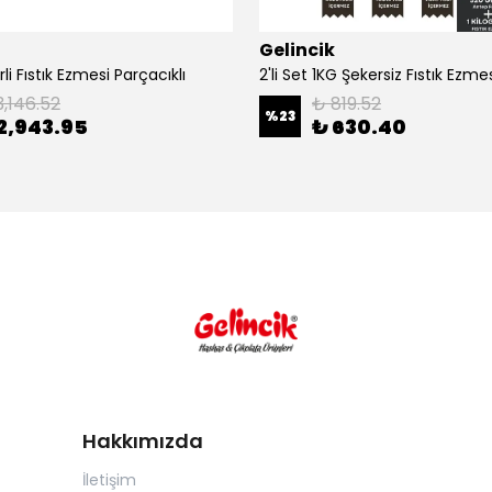
Gelincik
li Fıstık Ezmesi Parçacıklı
3,146.52
₺ 819.52
%
23
2,943.95
₺ 630.40
Hakkımızda
İletişim