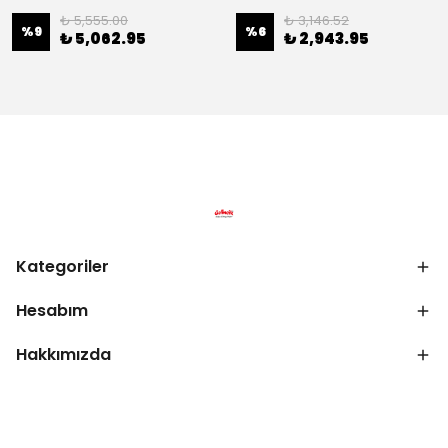
₺ 5,555.00
₺ 3,146.52
%
9
%
6
₺ 5,062.95
₺ 2,943.95
Kategoriler
Hesabım
Hakkımızda