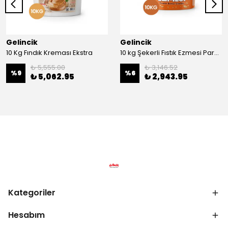
Gelincik
Gelincik
10 Kg Fındık Kreması Ekstra
10 kg Şekerli Fıstık Ezmesi Parçacıklı
₺ 5,555.00
₺ 3,146.52
%
9
%
6
₺ 5,062.95
₺ 2,943.95
Kategoriler
Hesabım