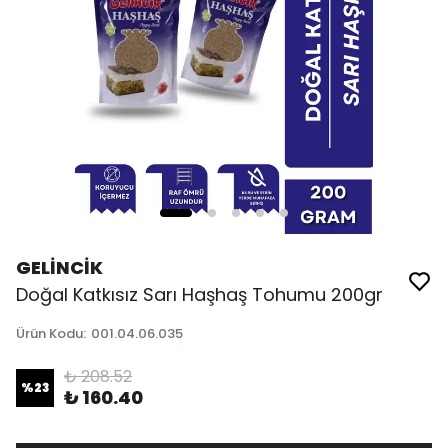
GELİNCİK
Doğal Katkısız Sarı Haşhaş Tohumu 200gr
Ürün Kodu
:
001.04.06.035
₺ 208.52
%
23
₺ 160.40