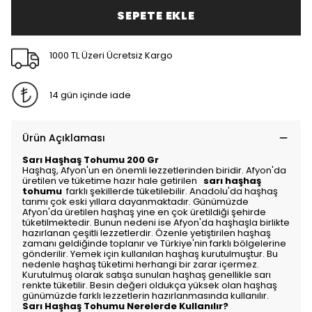
SEPETE EKLE
1000 TL Üzeri Ücretsiz Kargo
14 gün içinde iade
Ürün Açıklaması
Sarı Haşhaş Tohumu 200 Gr
Haşhaş, Afyon'un en önemli lezzetlerinden biridir. Afyon'da
üretilen ve tüketime hazır hale getirilen
sarı haşhaş
tohumu
farklı şekillerde tüketilebilir. Anadolu'da haşhaş
tarımı çok eski yıllara dayanmaktadır. Günümüzde
Afyon'da üretilen haşhaş yine en çok üretildiği şehirde
tüketilmektedir. Bunun nedeni ise Afyon'da haşhaşla birlikte
hazırlanan çeşitli lezzetlerdir. Özenle yetiştirilen haşhaş
zamanı geldiğinde toplanır ve Türkiye'nin farklı bölgelerine
gönderilir. Yemek için kullanılan haşhaş kurutulmuştur. Bu
nedenle haşhaş tüketimi herhangi bir zarar içermez.
Kurutulmuş olarak satışa sunulan haşhaş genellikle sarı
renkte tüketilir. Besin değeri oldukça yüksek olan haşhaş
günümüzde farklı lezzetlerin hazırlanmasında kullanılır.
Sarı Haşhaş Tohumu Nerelerde Kullanılır?